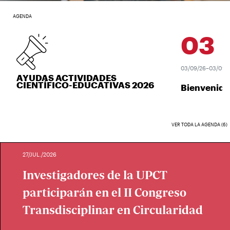
AGENDA
03
SEP
03/09/26–03/09/26
AYUDAS ACTIVIDADES
CIENTÍFICO-EDUCATIVAS 2026
Bienvenida 
VER TODA LA AGENDA (6)
27/JUL./2026
Investigadores de la UPCT
participarán en el II Congreso
Transdisciplinar en Circularidad