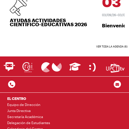
03
SE
03/09/26–03/09/26
AYUDAS ACTIVIDADES
CIENTÍFICO-EDUCATIVAS 2026
Bienvenida
VER TODA LA AGENDA (6)
EL CENTRO
Equipo de Dirección
Junta Directiva
Secretaría Académica
Delegación de Estudiantes
Calendario del Centro