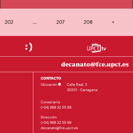
202
...
207
208
+
decanato@fce.upct.es
CONTACTO
Ubicación
Calle Real, 3
30201 - Cartagena
Conserjería
(+34) 968 32 55 69
Dirección
(+34) 968 32 55 69
decanato@fce.upct.es