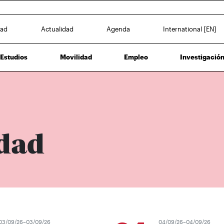
dad
Actualidad
Agenda
International [EN]
Estudios
Movilidad
Empleo
Investigació
dad
/09/26–03/09/26
04/09/26–04/09/26