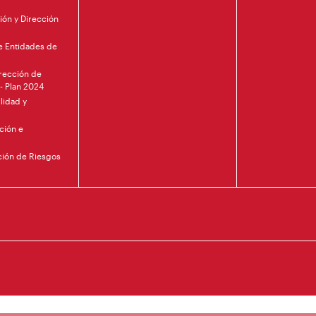
ión y Dirección
de Entidades de
irección de
 - Plan 2024
lidad y
ción e
nción de Riesgos