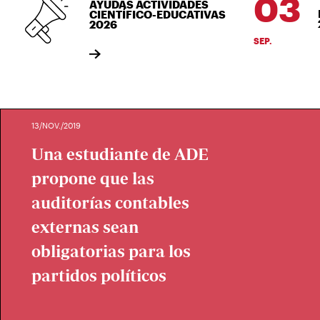
03
AYUDAS ACTIVIDADES
B
CIENTÍFICO-EDUCATIVAS
2
2026
SEP.
13/NOV./2019
Una estudiante de ADE
propone que las
auditorías contables
externas sean
obligatorias para los
partidos políticos