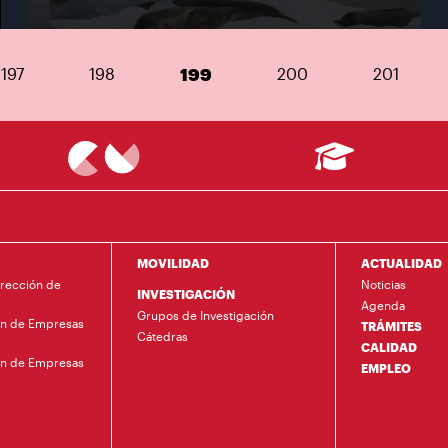
197
198
199
200
201
MOVILIDAD
ACTUALIDAD
irección de
Noticias
INVESTIGACIÓN
Agenda
Grupos de Investigación
ón de Empresas
TRÁMITES
Cátedras
CALIDAD
ón de Empresas
EMPLEO