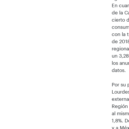
En cuan
de la C
cierto 
consum
con la
de 2018
regiona
un 3,28
los anu
datos.
Por su 
Lourde
externa
Región 
al mism
1,8%. D
y a Méx