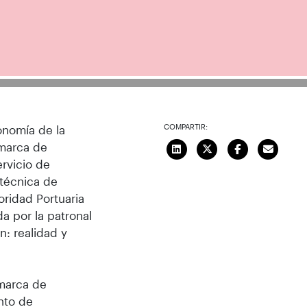
COMPARTIR:
onomía de la
omarca de
rvicio de
itécnica de
ridad Portuaria
a por la patronal
n: realidad y
omarca de
nto de