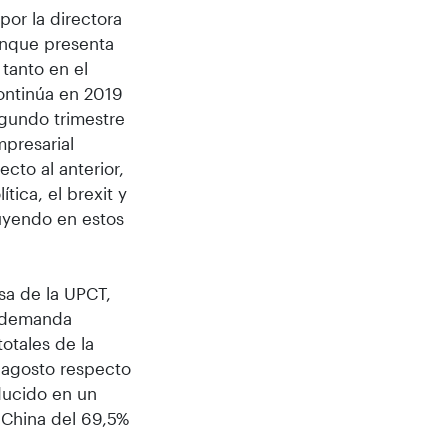
or la directora
unque presenta
tanto en el
ontinúa en 2019
gundo trimestre
mpresarial
cto al anterior,
tica, el brexit y
uyendo en estos
sa de la UPCT,
a demanda
otales de la
-agosto respecto
educido en un
 China del 69,5%