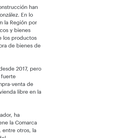
Construcción han
onzález. En lo
en la Región por
cos y bienes
e los productos
dora de bienes de
 desde 2017, pero
fuerte
ompra-venta de
vienda libre en la
ador, ha
iene la Comarca
entre otros, la
del