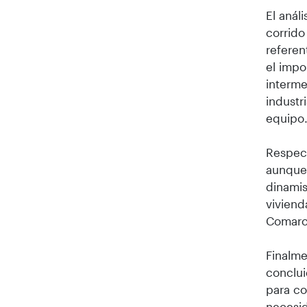
El anál
corrido
referen
el impo
interme
industr
equipo
Respect
aunque
dinamis
viviend
Comarc
Finalme
conclui
para co
necesid