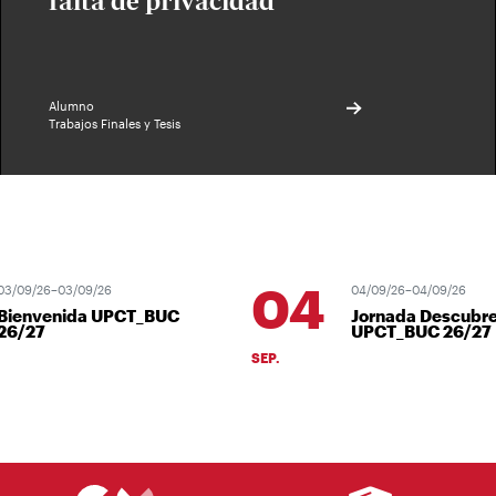
falta de privacidad
Alumno
Trabajos Finales y Tesis
04
/09/26–03/09/26
04/09/26–04/09/26
ienvenida UPCT_BUC
Jornada Descubre
6/27
UPCT_BUC 26/27
SEP.