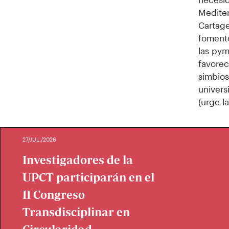
Mediter
Cartage
fomento
las pym
favorec
simbios
univers
(urge l
27/JUL./2026
Investigadores de la
UPCT participarán en el
II Congreso
Transdisciplinar en