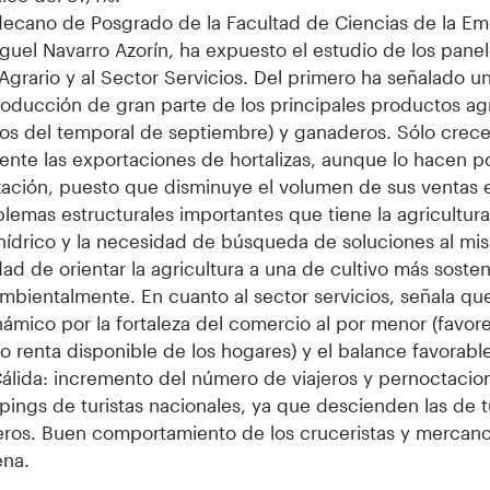
decano de Posgrado de la Facultad de Ciencias de la Em
guel Navarro Azorín, ha expuesto el estudio de los pane
Agrario y al Sector Servicios. Del primero ha señalado u
roducción de gran parte de los principales productos agr
os del temporal de septiembre) y ganaderos. Sólo crec
ente las exportaciones de hortalizas, aunque lo hacen p
zación, puesto que disminuye el volumen de sus ventas 
blemas estructurales importantes que tiene la agricultur
 hídrico y la necesidad de búsqueda de soluciones al mi
ad de orientar la agricultura a una de cultivo más sosten
bientalmente. En cuanto al sector servicios, señala qu
námico por la fortaleza del comercio al por menor (favor
 renta disponible de los hogares) y el balance favorabl
álida: incremento del número de viajeros y pernoctacion
ings de turistas nacionales, ya que descienden las de t
eros. Buen comportamiento de los cruceristas y mercanc
ena.