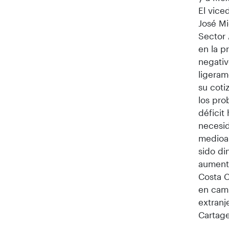
El vice
José Mi
Sector 
en la p
negativ
ligeram
su coti
los pro
déficit
necesid
medioam
sido di
aumento
Costa C
en camp
extranj
Cartag