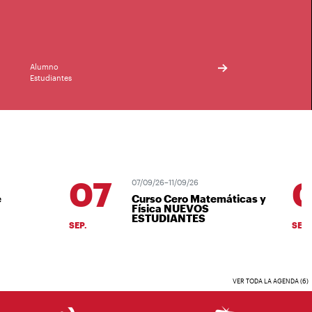
Alumno
Estudiantes
07
0
07/09/26–11/09/26
Curso Cero Matemáticas y
Física NUEVOS
ESTUDIANTES
SEP.
SEP.
VER TODA LA AGENDA (6)