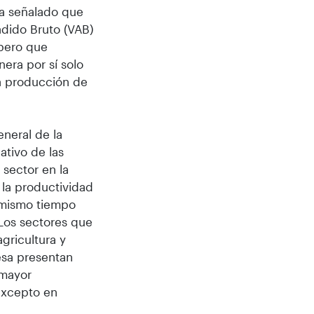
ha señalado que
adido Bruto (VAB)
 pero que
era por sí solo
la producción de
eneral de la
ativo de las
 sector en la
 la productividad
 mismo tiempo
Los sectores que
gricultura y
esa presentan
 mayor
excepto en