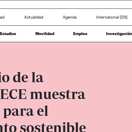
dad
Actualidad
Agenda
International [EN]
Estudios
Movilidad
Empleo
Investigació
o de la
SECE muestra
 para el
to sostenible