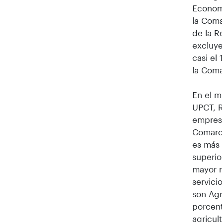
Economí
la Coma
de la R
excluye
casi el
la Com
En el m
UPCT, R
empresa
Comarca
es más 
superio
mayor r
servici
son Agr
porcent
agricul