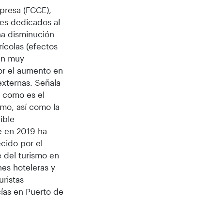
presa (FCCE),
les dedicados al
na disminución
ícolas (efectos
en muy
or el aumento en
externas. Señala
a como es el
smo, así como la
ible
e en 2019 ha
ecido por el
e del turismo en
es hoteleras y
uristas
ías en Puerto de