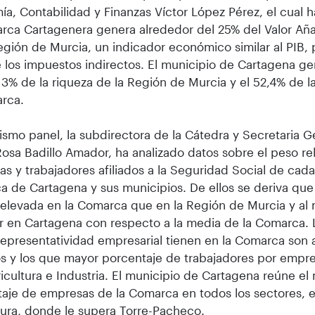
a, Contabilidad y Finanzas Víctor López Pérez, el cual 
rca Cartagenera genera alrededor del 25% del Valor Añ
egión de Murcia, un indicador económico similar al PIB,
 los impuestos indirectos. El municipio de Cartagena gen
 13% de la riqueza de la Región de Murcia y el 52,4% de 
arca.
ismo panel, la subdirectora de la Cátedra y Secretaria G
osa Badillo Amador, ha analizado datos sobre el peso rel
s y trabajadores afiliados a la Seguridad Social de cada
 de Cartagena y sus municipios. De ellos se deriva que
elevada en la Comarca que en la Región de Murcia y al
r en Cartagena con respecto a la media de la Comarca. 
epresentatividad empresarial tienen en la Comarca son a
os y los que mayor porcentaje de trabajadores por empr
icultura e Industria. El municipio de Cartagena reúne el
aje de empresas de la Comarca en todos los sectores, 
tura, donde le supera Torre-Pacheco.