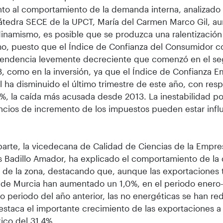
to al comportamiento de la demanda interna, analizado p
átedra SECE de la UPCT, María del Carmen Marco Gil, a
dinamismo, es posible que se produzca una ralentización 
o, puesto que el Índice de Confianza del Consumidor c
 tendencia levemente decreciente que comenzó en el se
, como en la inversión, ya que el Índice de Confianza E
l ha disminuido el último trimestre de este año, con respe
%, la caída más acusada desde 2013. La inestabilidad polí
ncios de incremento de los impuestos pueden estar infl
parte, la vicedecana de Calidad de Ciencias de la Empre
s Badillo Amador, ha explicado el comportamiento de l
 de la zona, destacando que, aunque las exportaciones t
de Murcia han aumentado un 1,0%, en el periodo enero
o periodo del año anterior, las no energéticas se han r
estaca el importante crecimiento de las exportaciones a
ico del 31,4%.