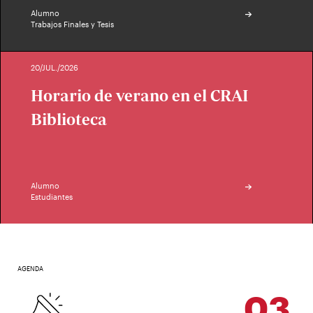
Alumno
Trabajos Finales y Tesis
20/JUL./2026
Horario de verano en el CRAI
Biblioteca
Alumno
Estudiantes
AGENDA
03
SEP