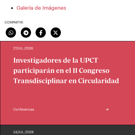
Galería de Imágenes
COMPARTIR:
27/JUL./2026
Investigadores de la UPCT
participarán en el II Congreso
Transdisciplinar en Circularidad
Conferencias
24/JUL./2026