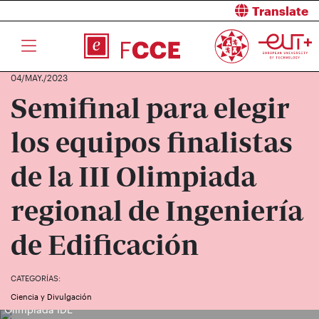
Translate
04/MAY./2023
Semifinal para elegir
los equipos finalistas
de la III Olimpiada
regional de Ingeniería
de Edificación
CATEGORÍAS:
Grupo de estudiantes exponiendo durante la Semifinal de la III
Ciencia y Divulgación
Olimpiada IDE