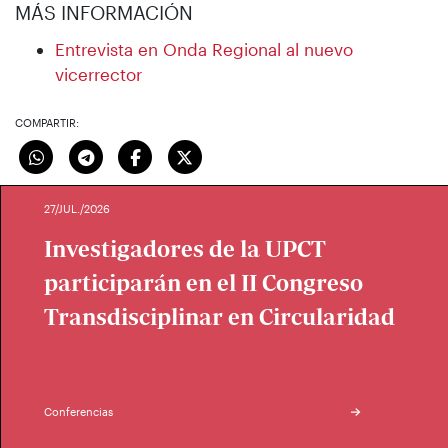
MÁS INFORMACIÓN
Entrevista en Onda Regional al nuevo
vicerrector
COMPARTIR:
27/JUL./2026
Investigadores de la UPCT
participarán en el II Congreso
Transdisciplinar en Circularidad
Conferencias