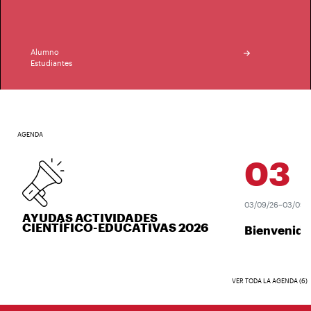
Alumno
Estudiantes
AGENDA
03
SE
03/09/26–03/09/2
AYUDAS ACTIVIDADES
CIENTÍFICO-EDUCATIVAS 2026
Bienvenida
VER TODA LA AGENDA (6)