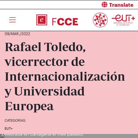
Translate
09/MAR./2022
Rafael Toledo,
vicerrector de
Internacionalización
y Universidad
Europea
CATEGORÍAS:
Rafael Toledo durante una de las sesiones de la EUt+ week
EUT+
celebrada en Cartagena el mes pasado.