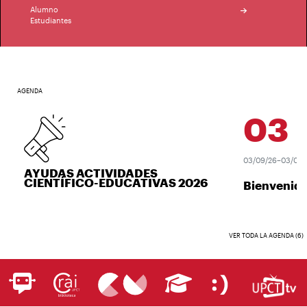
Alumno
Estudiantes
AGENDA
03
S
03/09/26–03/09/
AYUDAS ACTIVIDADES
CIENTÍFICO-EDUCATIVAS 2026
Bienvenid
VER TODA LA AGENDA (6)