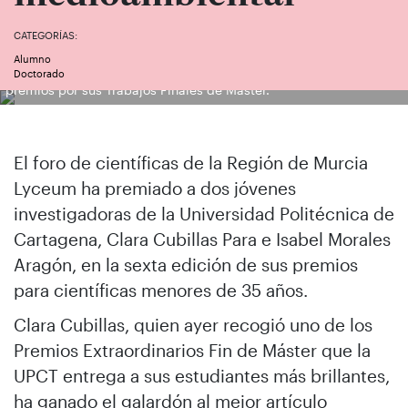
CATEGORÍAS:
Alumno
Isabel Morales y Clara Cubillas, en fotos de archivo, recogiendo
Doctorado
premios por sus Trabajos Finales de Máster.
El foro de científicas de la Región de Murcia
Lyceum ha premiado a dos jóvenes
investigadoras de la Universidad Politécnica de
Cartagena, Clara Cubillas Para e Isabel Morales
Aragón, en la sexta edición de sus premios
para científicas menores de 35 años.
Clara Cubillas, quien ayer recogió uno de los
Premios Extraordinarios Fin de Máster que la
UPCT entrega a sus estudiantes más brillantes,
ha ganado el galardón al mejor artículo