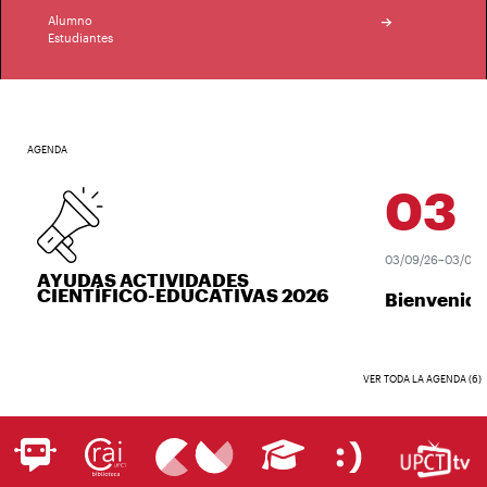
Alumno
Estudiantes
AGENDA
03
SE
03/09/26–03/09/26
AYUDAS ACTIVIDADES
CIENTÍFICO-EDUCATIVAS 2026
Bienvenida
VER TODA LA AGENDA (6)