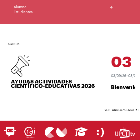
Alumno
Estudiantes
AGENDA
03
SE
03/09/26–03/09/2
AYUDAS ACTIVIDADES
CIENTÍFICO-EDUCATIVAS 2026
Bienvenida
VER TODA LA AGENDA (6)