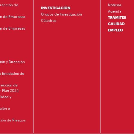
irección de
Noticias
INVESTIGACIÓN
Agenda
Grupos de Investigación
ón de Empresas
TRÁMITES
Cátedras
CALIDAD
ón de Empresas
EMPLEO
ión y Dirección
de Entidades de
irección de
 - Plan 2024
lidad y
ción e
nción de Riesgos