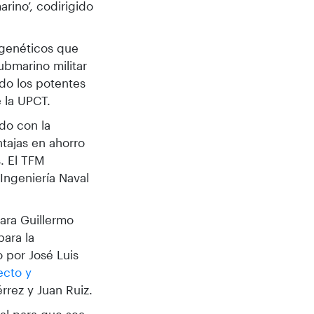
rino’, codirigido
 genéticos que
ubmarino militar
ndo los potentes
e la UPCT.
do con la
tajas en ahorro
. El TFM
Ingeniería Naval
ara Guillermo
para la
 por José Luis
ecto y
rrez y Juan Ruiz.