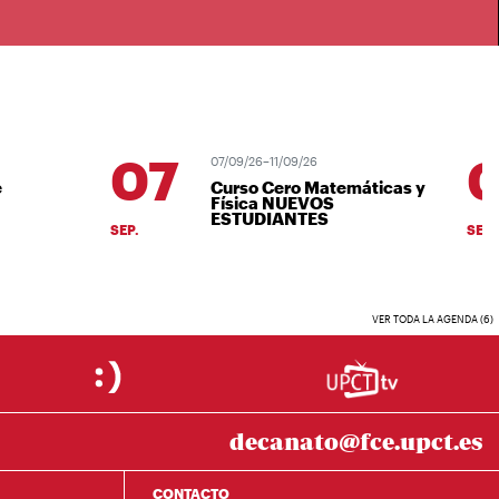
07
0
07/09/26–11/09/26
Curso Cero Matemáticas y
Física NUEVOS
ESTUDIANTES
SEP.
SEP.
VER TODA LA AGENDA (6)
decanato@fce.upct.es
CONTACTO