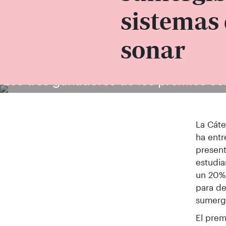
sistemas 
sonar
Los tres ganadores de los premios co
La Cáte
ha entr
present
estudia
un 20% 
para de
sumergi
El prem