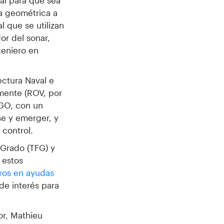
ial para que sea
a geométrica a
l que se utilizan
or del sonar,
geniero en
ectura Naval e
mente (ROV, por
EGO, con un
se y emerger, y
control.
 Grado (TFG) y
 estos
ros en ayudas
 de interés para
or, Mathieu