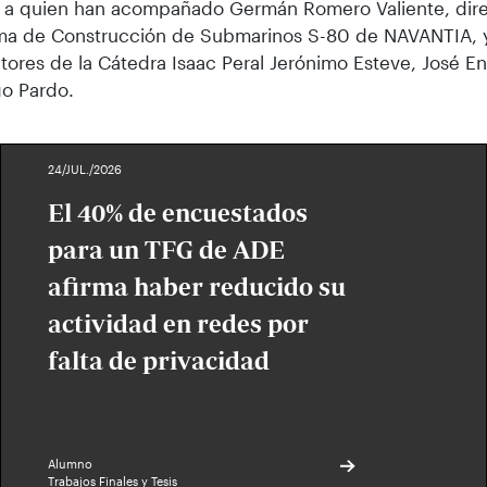
, a quien han acompañado Germán Romero Valiente, dire
ma de Construcción de Submarinos S-80 de NAVANTIA, y
tores de la Cátedra Isaac Peral Jerónimo Esteve, José En
o Pardo.
24/JUL./2026
El 40% de encuestados
para un TFG de ADE
afirma haber reducido su
actividad en redes por
falta de privacidad
Alumno
Trabajos Finales y Tesis