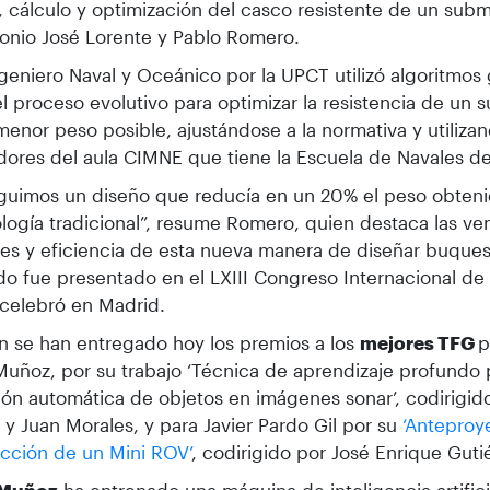
, cálculo y optimización del casco resistente de un subma
onio José Lorente y Pablo Romero.
ngeniero Naval y Oceánico por la UPCT utilizó algoritmos
el proceso evolutivo para optimizar la resistencia de un s
menor peso posible, ajustándose a la normativa y utiliza
ores del aula CIMNE que tiene la Escuela de Navales d
guimos un diseño que reducía en un 20% el peso obteni
ogía tradicional”, resume Romero, quien destaca las ven
es y eficiencia de esta nueva manera de diseñar buques
o fue presentado en el LXIII Congreso Internacional de 
celebró en Madrid.
 se han entregado hoy los premios a los
mejores TFG
p
Muñoz, por su trabajo ‘Técnica de aprendizaje profundo 
ón automática de objetos en imágenes sonar’, codirigido
y Juan Morales, y para Javier Pardo Gil por su
‘Anteproy
cción de un Mini ROV’
, codirigido por José Enrique Gutié