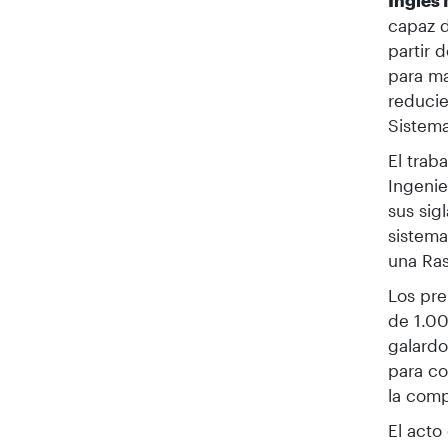
Inglés
capaz d
partir 
para ma
reducie
Sistem
El trab
Ingenie
sus sig
sistema
una Ras
Los pre
de 1.00
galardo
para co
la comp
El acto