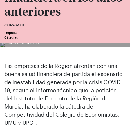
anteriores
CATEGORÍAS:
Empresa
Imagen cedida por la UMU de la presentación de la Cátedra el
Cátedras
pasado 3 de marzo
Las empresas de la Región afrontan con una
buena salud financiera de partida el escenario
de inestabilidad generada por la crisis COVID-
19, según el informe técnico que, a petición
del Instituto de Fomento de la Región de
Murcia, ha elaborado la cátedra de
Competitividad del Colegio de Economistas,
UMU y UPCT.