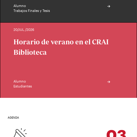
Alumno
Trabajos Finales y Tesis
20/JUL./2026
Horario de verano en el CRAI
Biblioteca
Alumno
Estudiantes
AGENDA
03
SEP.