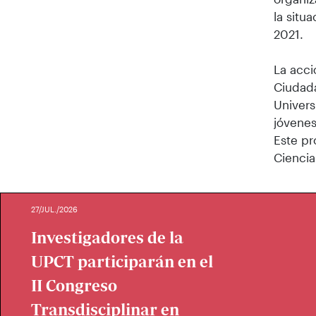
la situ
2021.
La acci
Ciudada
Univers
jóvenes
Este pr
Ciencia
27/JUL./2026
Investigadores de la
UPCT participarán en el
II Congreso
Transdisciplinar en