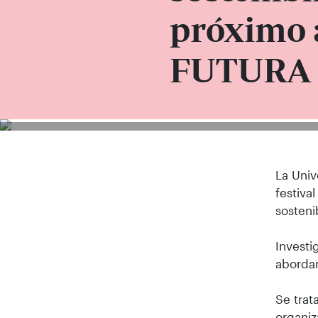
próximo 
FUTURA 
La Univ
festiva
sosteni
Investi
abordar
Se trat
organiz