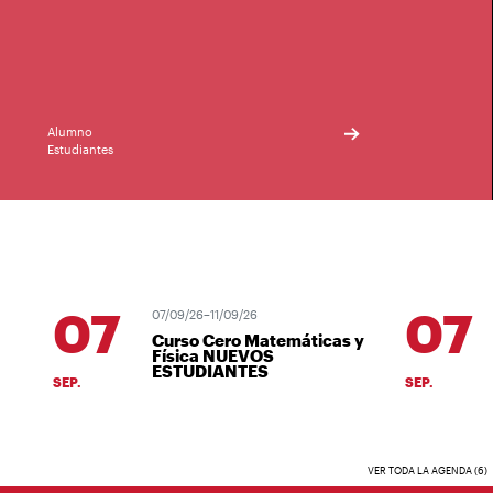
Alumno
Estudiantes
07
07
07/09/26–11/09/26
Curso Cero Matemáticas y
Física NUEVOS
ESTUDIANTES
SEP.
SEP.
VER TODA LA AGENDA (6)