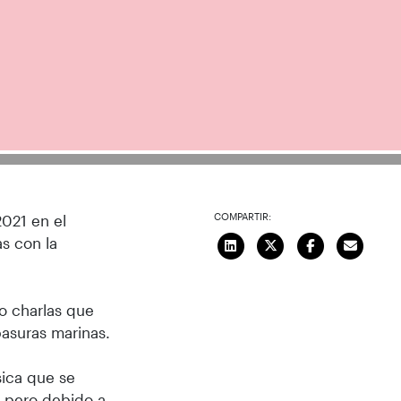
COMPARTIR:
2021 en el
s con la
do charlas que
basuras marinas.
sica que se
l, pero debido a