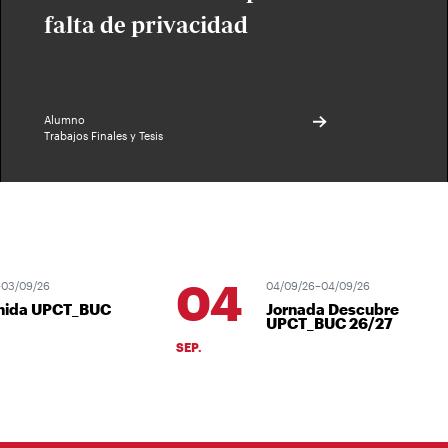
falta de privacidad
Alumno
Trabajos Finales y Tesis
04
/09/26
04/09/26–04/09/26
ida UPCT_BUC
Jornada Descubre
UPCT_BUC 26/27
SEP.