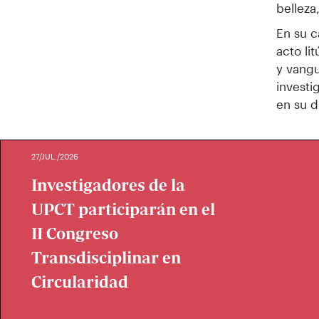
belleza
En su c
acto li
y vangu
investi
en su d
27/JUL./2026
Investigadores de la
UPCT participarán en el
II Congreso
Transdisciplinar en
Circularidad