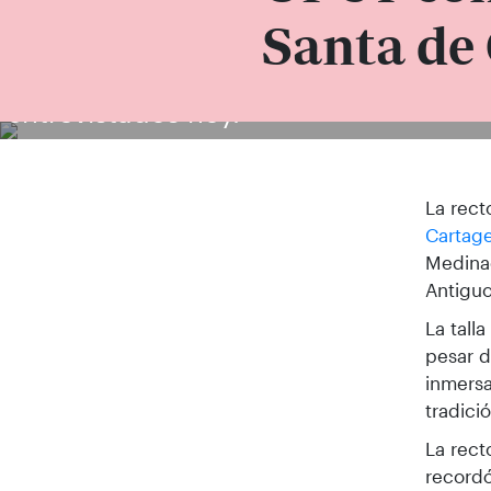
Santa de
La rectora de la UPCT, Beatriz Miguel,
entrevistados hoy.
La rect
Cartag
Medinac
Antiguo
La tall
pesar d
inmersa
tradici
La rect
recordó