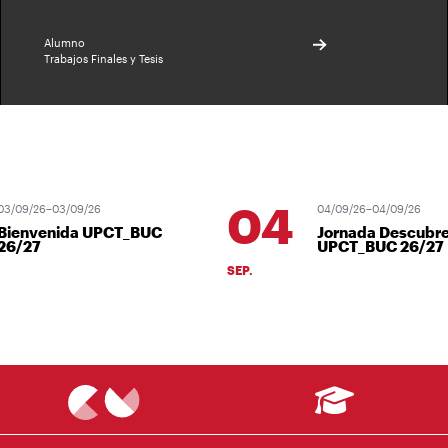
Alumno
Trabajos Finales y Tesis
04
3/09/26–03/09/26
04/09/26–04/09/26
ienvenida UPCT_BUC
Jornada Descubre
6/27
UPCT_BUC 26/27
SEP.