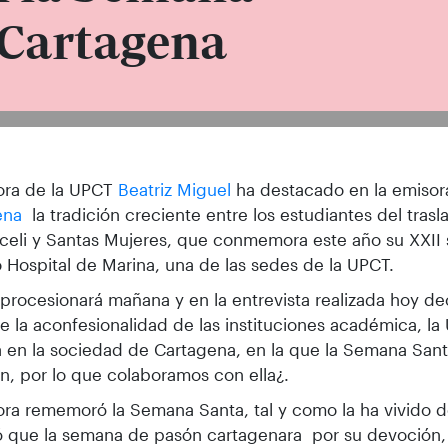
 Cartagena
 y el comisario jefe de Policía Nacion
ora de la UPCT
Beatriz Miguel
ha destacado en la emiso
ena
la tradición creciente entre los estudiantes del trasl
eli y Santas Mujeres, que conmemora este año su XXII 
 Hospital de Marina, una de las sedes de la UPCT.
a procesionará mañana y en la entrevista realizada hoy de
e la aconfesionalidad de las instituciones académica, la
 en la sociedad de Cartagena, en la que la Semana Santa
ón, por lo que colaboramos con ella¿.
ora rememoró la Semana Santa, tal y como la ha vivido d
 que la semana de pasón cartagenara por su devoción, 