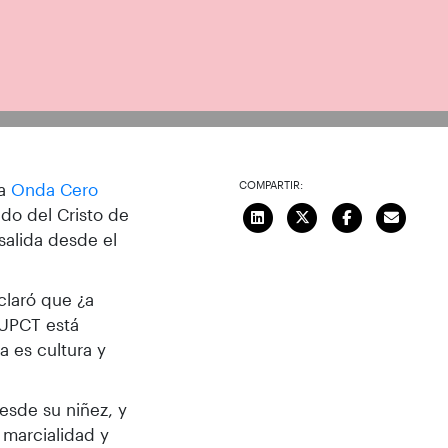
al, Damián Romero, han sido
COMPARTIR:
ra
Onda Cero
ado del Cristo de
salida desde el
claró que ¿a
 UPCT está
 es cultura y
esde su niñez, y
marcialidad y