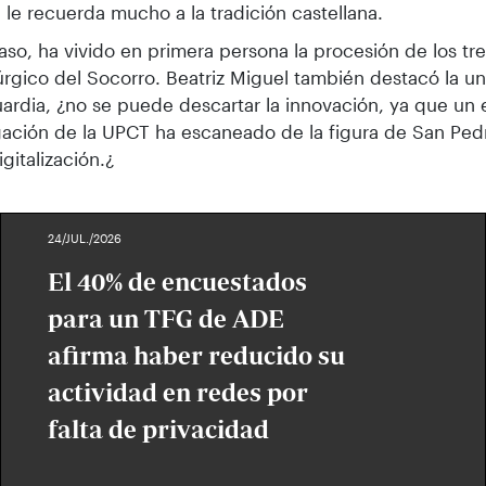
, le recuerda mucho a la tradición castellana.
aso, ha vivido en primera persona la procesión de los tre
túrgico del Socorro. Beatriz Miguel también destacó la un
ardia, ¿no se puede descartar la innovación, ya que un
gación de la UPCT ha escaneado de la figura de San Pedr
igitalización.¿
24/JUL./2026
El 40% de encuestados
para un TFG de ADE
afirma haber reducido su
actividad en redes por
falta de privacidad