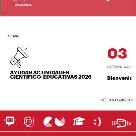
Estudiantes
AGENDA
03
SE
03/09/26–03/09/26
AYUDAS ACTIVIDADES
CIENTÍFICO-EDUCATIVAS 2026
Bienvenida
VER TODA LA AGENDA (6)