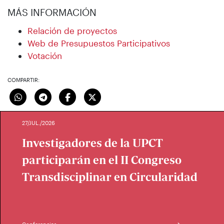
MÁS INFORMACIÓN
Relación de proyectos
Web de Presupuestos Participativos
Votación
COMPARTIR:
27/JUL./2026
Investigadores de la UPCT
participarán en el II Congreso
Transdisciplinar en Circularidad