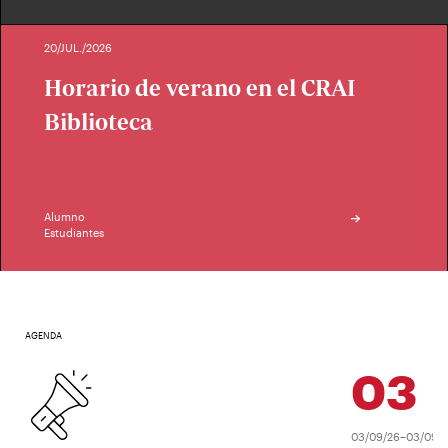
20/JUL./2026
Horario de verano en el CRAI
Biblioteca
Alumno
Estudiantes
AGENDA
03
SEP
03/09/26–03/09/26