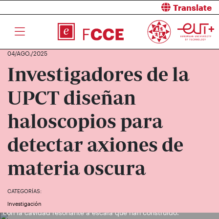
Translate
04/AGO./2025
Investigadores de la
UPCT diseñan
haloscopios para
detectar axiones de
materia oscura
CATEGORÍAS:
El autor de la tesis y su director observando la toma de medidas
Investigación
con la cavidad resonante a escala que han construido.