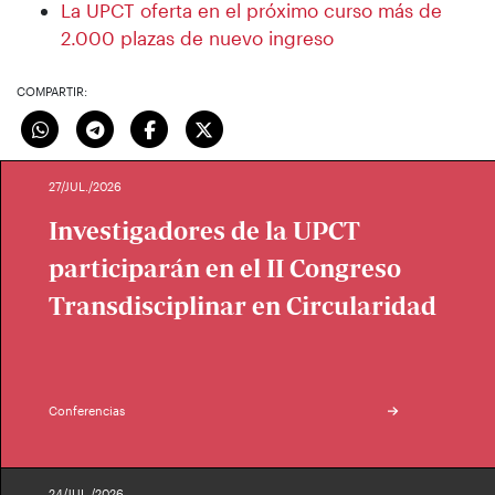
La UPCT oferta en el próximo curso más de
2.000 plazas de nuevo ingreso
COMPARTIR:
27/JUL./2026
Investigadores de la UPCT
participarán en el II Congreso
Transdisciplinar en Circularidad
Conferencias
24/JUL./2026