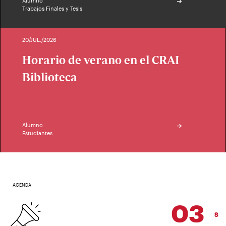
Alumno
Trabajos Finales y Tesis
20/JUL./2026
Horario de verano en el CRAI
Biblioteca
Alumno
Estudiantes
AGENDA
03
SEP.