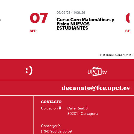
07
0
07/09/26–11/09/26
Curso Cero Matemáticas y
Física NUEVOS
ESTUDIANTES
SEP.
SEP.
VER TODA LA AGENDA (6)
decanato@fce.upct.es
CONTACTO
Ubicación
Calle Real, 3
30201 - Cartagena
Conserjería
(+34) 968 32 55 69