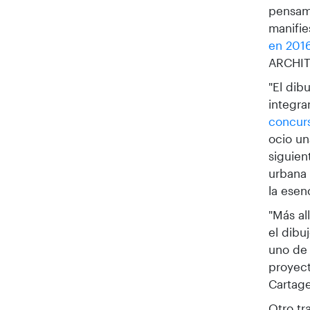
pensami
manifie
en 201
ARCHIT
"El dib
integra
concurs
ocio un
siguien
urbana 
la esen
"Más al
el dibu
uno de 
proyect
Cartage
Otro tr