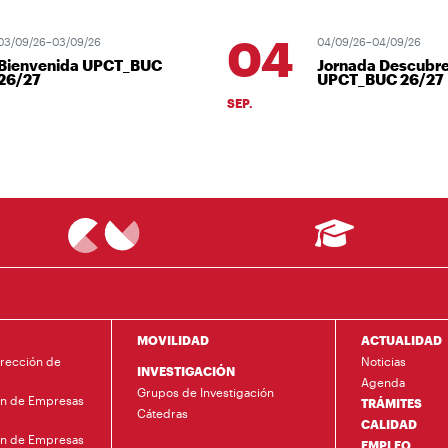
04
09/26–03/09/26
04/09/26–04/09/26
envenida UPCT_BUC
Jornada Descubre
/27
UPCT_BUC 26/27
SEP.
MOVILIDAD
ACTUALIDAD
irección de
Noticias
INVESTIGACIÓN
Agenda
Grupos de Investigación
ón de Empresas
TRÁMITES
Cátedras
CALIDAD
ón de Empresas
EMPLEO