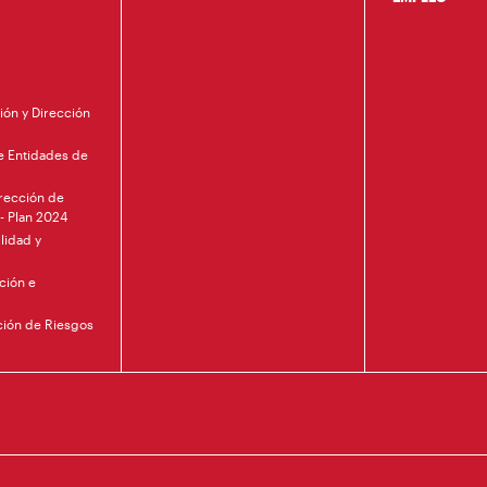
ión y Dirección
de Entidades de
irección de
 - Plan 2024
lidad y
ción e
nción de Riesgos