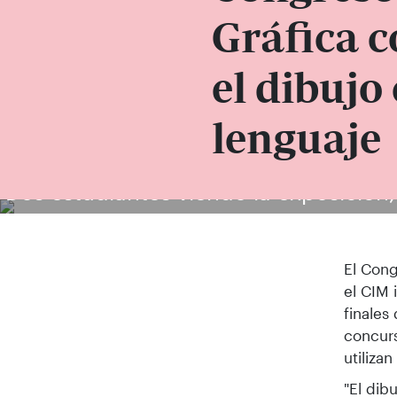
Gráfica c
el dibujo
lenguaje
Dos estudiantes viendo la exposición, 
El Cong
el CIM 
finales
concurs
utiliza
"El dib