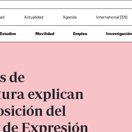
dad
Actualidad
Agenda
International [EN]
Estudios
Movilidad
Empleo
Investigació
s de
tura explican
osición del
 de Expresión