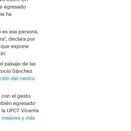
ste egresado
me ha
 es esa persona,
ra", declara por
, que expone
n'.
l paisaje de las
 Rocío Sánchez
ción del centro
 con el gesto
ambién egresado
e la UPCT Vicente
s mejores y más