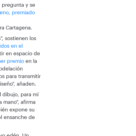
 pregunta y se
reno, premiado
ra Cartagena.
", sostienen los
idos en el
ir en espacio de
mer premio
en la
odelación
s para transmitir
iseño", añaden.
 dibujo, para mí
a mano", afirma
bién expone su
el ensanche de
evo edén. Un