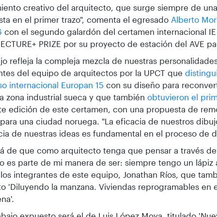
ento creativo del arquitecto, que surge siempre de una
sta en el primer trazo", comenta el egresado
Alberto Mo
6
con el segundo galardón del certamen internacional IE
ECTURE+ PRIZE por su proyecto de estación del AVE pa
ujo refleja la compleja mezcla de nuestras personalidades
ntes del equipo de arquitectos por la UPCT que
distingu
o internacional Europan 15
con su diseño para reconvert
a zona industrial sueca y que también
obtuvieron el pri
te edición de este certamen, con una propuesta de rem
para una ciudad noruega. "La eficacia de nuestros dibujo
cia de nuestras ideas es fundamental en el proceso de d
lá de que como arquitecto tenga que pensar a través del
jo es parte de mi manera de ser: siempre tengo un lápiz 
los integrantes de este equipo, Jonathan Ríos, que tam
o 'Diluyendo la manzana. Viviendas reprogramables en 
na'.
abajo expuesto será el de Luis López Moya, titulado 'Nu