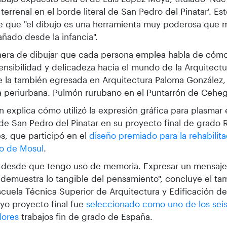
 terrenal en el borde literal de San Pedro del Pinatar'. E
e que "el dibujo es una herramienta muy poderosa que 
ado desde la infancia".
nera de dibujar que cada persona emplea habla de cómo
ensibilidad y delicadeza hacia el mundo de la Arquitectu
e la también egresada en Arquitectura Paloma González
a periurbana. Pulmón rurubano en el Puntarrón de Cehegí
 explica cómo utilizó la expresión gráfica para plasmar e
 de San Pedro del Pinatar en su proyecto final de grado
s, que participó en el
diseño premiado para la rehabilita
co de Mosul
.
 desde que tengo uso de memoria. Expresar un mensaje
 demuestra lo tangible del pensamiento", concluye el t
scuela Técnica Superior de Arquitectura y Edificación d
yo proyecto final fue
seleccionado como uno de los sei
dores
trabajos fin de grado de España.