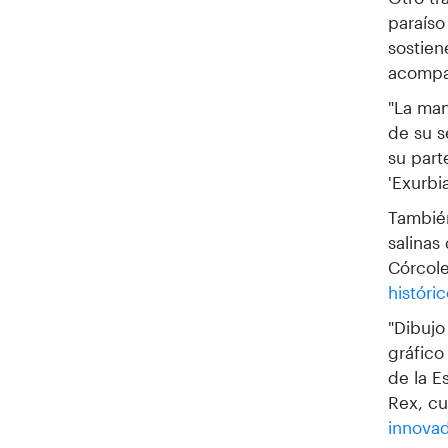
paraíso
sostien
acompañ
"La ma
de su s
su part
'Exurbi
También
salinas
Córcole
históri
"Dibujo
gráfico
de la E
Rex, cu
innova