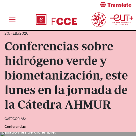
Translate
20/FEB./2026
Conferencias sobre
hidrógeno verde y
biometanización, este
lunes en la jornada de
la Cátedra AHMUR
CATEGORÍAS:
Fotografía de la firma de creación de la cátedra de AHMUR, el
Conferencias
pasado mes de diciembre.