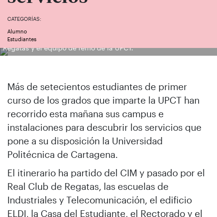
CATEGORÍAS:
Alumno
Un grupo de nuevos estudiantes conociendo el Real Club de
Estudiantes
Regatas y el equipo de remo de la UPCT.
Más de setecientos estudiantes de primer
curso de los grados que imparte la UPCT han
recorrido esta mañana sus campus e
instalaciones para descubrir los servicios que
pone a su disposición la Universidad
Politécnica de Cartagena.
El itinerario ha partido del CIM y pasado por el
Real Club de Regatas, las escuelas de
Industriales y Telecomunicación, el edificio
ELDI, la Casa del Estudiante, el Rectorado y el