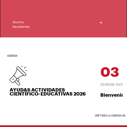
Alumno
Estudiantes
AGENDA
03
SE
03/09/26–03/09/2
AYUDAS ACTIVIDADES
CIENTÍFICO-EDUCATIVAS 2026
Bienvenida
VER TODA LA AGENDA (6)