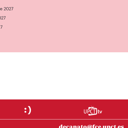
de 2027
027
27
decanato@fce.upct.es