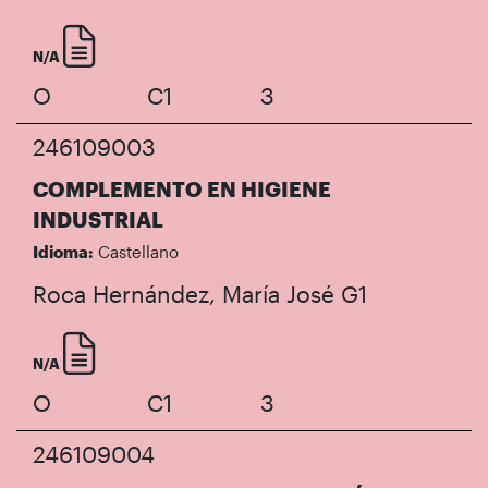
N/A
O
C1
3
246109003
COMPLEMENTO EN HIGIENE
INDUSTRIAL
Idioma:
Castellano
Roca Hernández, María José
G1
N/A
O
C1
3
246109004