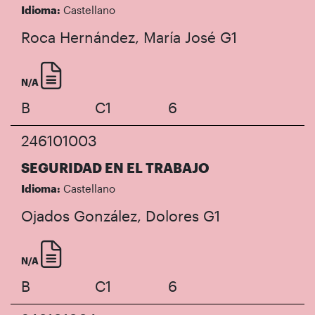
Idioma:
Castellano
Roca Hernández, María José
G1
N/A
B
C1
6
246101003
SEGURIDAD EN EL TRABAJO
Idioma:
Castellano
Ojados González, Dolores
G1
N/A
B
C1
6