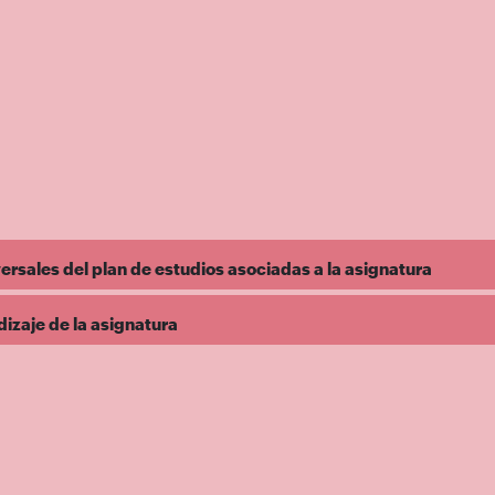
rsales del plan de estudios asociadas a la asignatura
dizaje de la asignatura