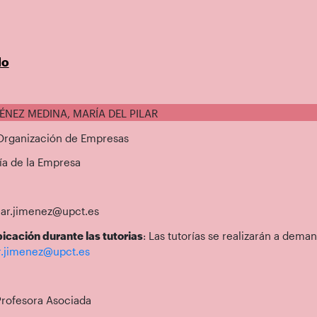
do
MÉNEZ MEDINA, MARÍA DEL PILAR
 Organización de Empresas
ía de la Empresa
lar.jimenez@upct.es
icación durante las tutorias
: Las tutorías se realizarán a dema
r.jimenez@upct.es
Profesora Asociada