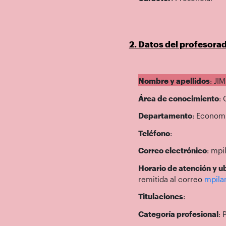
2. Datos del profesora
Nombre y apellidos
: JI
Área de conocimiento
:
Departamento
: Econom
Teléfono
:
Correo electrónico
: mpi
Horario de atención y ub
remitida al correo
mpila
Titulaciones
:
Categoría profesional
: 