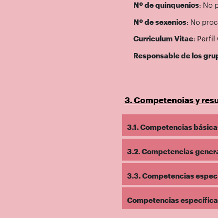
Nº de quinquenios
: No 
Nº de sexenios
: No proc
Curriculum Vitae
:
Perfi
Responsable de los gru
3. Competencias y resu
3.1. Competencias básicas
3.2. Competencias general
3.3. Competencias específ
Competencias específicas 