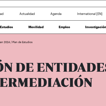
dad
Actualidad
Agenda
International [EN]
Estudios
Movilidad
Empleo
Investigació
Plan 2024
/
Plan de Estudios
ÓN DE ENTIDADE
TERMEDIACIÓN