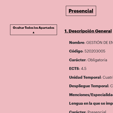
Presencial
Ocultar Todos los Apartados
1. Descripción General
▲
Nombre
: GESTIÓN DE E
Código
: 520203005
Carácter
: Obligatoria
ECTS
: 4.5
Unidad Temporal
: Cuatr
Despliegue Temporal
: 
Menciones/Especialida
Lengua en la que se imp
Carácter
: Presencial