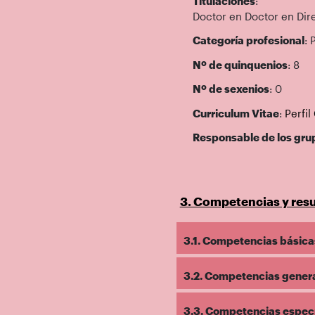
Titulaciones
:
Doctor en Doctor en Dir
Categoría profesional
: 
Nº de quinquenios
: 8
Nº de sexenios
: 0
Curriculum Vitae
:
Perfi
Responsable de los gru
3. Competencias y resu
3.1. Competencias básicas
3.2. Competencias general
3.3. Competencias específ