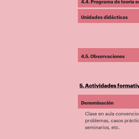
4.4. Programa de teoría e
Unidades didácticas
4.5. Observaciones
5. Actividades formati
Denominación
Clase en aula convencion
problemas, casos prácti
seminarios, etc.