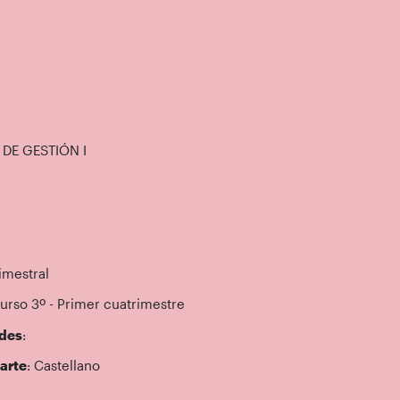
 DE GESTIÓN I
imestral
Curso 3º - Primer cuatrimestre
des
:
arte
: Castellano