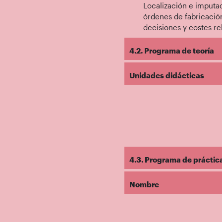
Localización e imputac
órdenes de fabricación
decisiones y costes re
4.2. Programa de teoría
Unidades didácticas
4.3. Programa de práctic
Nombre