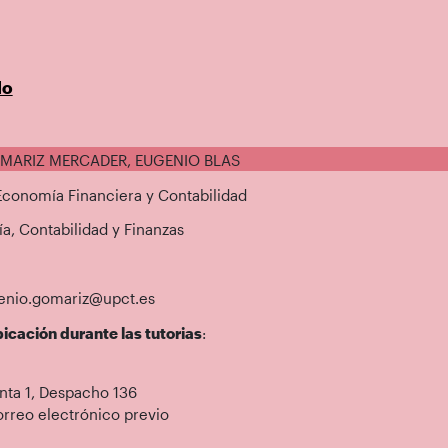
do
OMARIZ MERCADER, EUGENIO BLAS
 Economía Financiera y Contabilidad
a, Contabilidad y Finanzas
genio.gomariz@upct.es
icación durante las tutorias
:
nta 1, Despacho 136
rreo electrónico previo