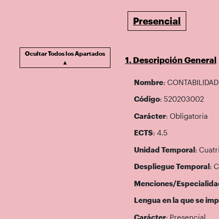
Presencial
Ocultar Todos los Apartados
1. Descripción General
▲
Nombre
: CONTABILIDAD
Código
: 520203002
Carácter
: Obligatoria
ECTS
: 4.5
Unidad Temporal
: Cuatr
Despliegue Temporal
: 
Menciones/Especialida
Lengua en la que se imp
Carácter
: Presencial