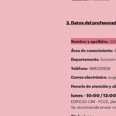
2. Datos del profesora
Nombre y apellidos
: G
Área de conocimiento
:
Departamento
: Economí
Teléfono
: 968325608
Correo electrónico
: eu
Horario de atención y ub
lunes - 10:00 / 12:00
EDIFICIO CIM - FCCE, pla
Se recomienda enviar co