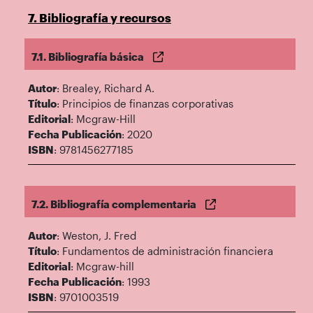
7. Bibliografía y recursos
7.1. Bibliografía básica
Autor
: Brealey, Richard A.
Título
: Principios de finanzas corporativas
Editorial
: Mcgraw-Hill
Fecha Publicación
: 2020
ISBN
: 9781456277185
7.2. Bibliografía complementaria
Autor
: Weston, J. Fred
Título
: Fundamentos de administración financiera
Editorial
: Mcgraw-hill
Fecha Publicación
: 1993
ISBN
: 9701003519