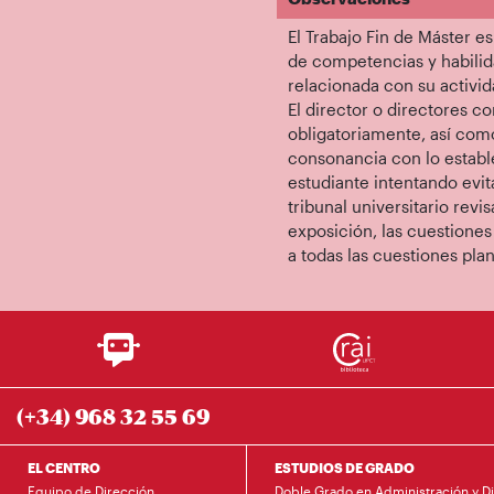
El Trabajo Fin de Máster es
de competencias y habilid
relacionada con su activid
El director o directores c
obligatoriamente, así como
consonancia con lo establec
estudiante intentando evita
tribunal universitario revi
exposición, las cuestiones
a todas las cuestiones plan
(+34) 968 32 55 69
EL CENTRO
ESTUDIOS DE GRADO
Equipo de Dirección
Doble Grado en Administración y D