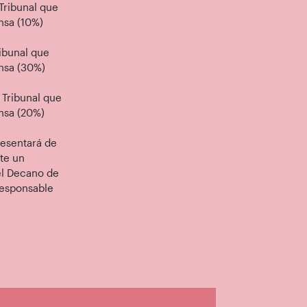
 Tribunal que
ensa (10%)
ribunal que
ensa (30%)
 Tribunal que
ensa (20%)
resentará de
nte un
el Decano de
responsable