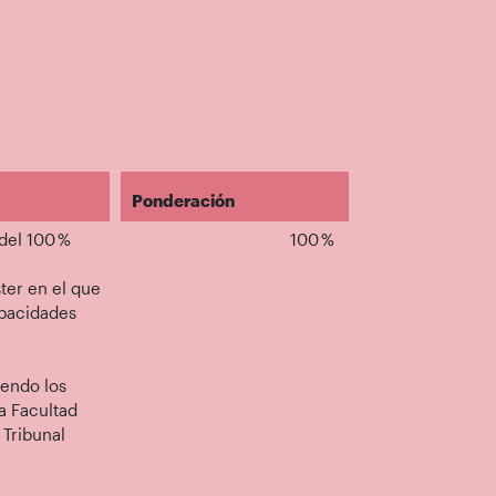
Ponderación
 del 100 %
100 %
ster en el que
apacidades
iendo los
a Facultad
 Tribunal