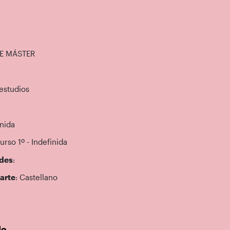
DE MÁSTER
 estudios
inida
Curso 1º - Indefinida
des
:
arte
: Castellano
do