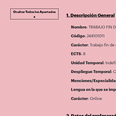
Ocultar Todos los Apartados
1. Descripción General
▲
Nombre
: TRABAJO FIN 
Código
: 244101011
Carácter
: Trabajo fin de
ECTS
: 8
Unidad Temporal
: Indef
Despliegue Temporal
: 
Menciones/Especialida
Lengua en la que se imp
Carácter
: Online
2. Datos del profesora