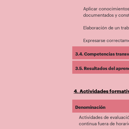
Aplicar conocimientos 
documentados y const
Elaboración de un trab
Expresarse correctame
3.4. Competencias transve
3.5. Resultados del apren
4. Actividades formati
Denominación
Actividades de evaluació
continua fuera de horario