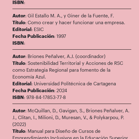
ISBN
:
Autor
: Gil Estallo M. A., y Giner de la Fuente, F.
Título
: Como crear y hacer funcionar una empresa.
Editorial
: ESIC
Fecha Publicación
: 1997
ISBN
:
Autor
: Briones Peñalver, A.J. (coordinador)
Título
: Sostenibilidad Territorial y Acciones de RSC
como Estrategia Regional para fomento de la
Economía Azul.
Editorial
: Universidad Politécnica de Cartagena
Fecha Publicación
: 2024
ISBN
: 978-84-17853-77-8
Autor
: McQuillan, D., Gavigan, S., Briones Peñalver, A.
J., Clitan, I., Milioni, D., Muresan, V., & Polykarpou, P.
(2022)
Título
: Manual para Diseño de Cursos de
Emprendimiento Inclusivos en la Educación Superior.