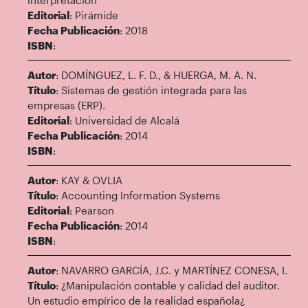
interpretación
Editorial
: Pirámide
Fecha Publicación
: 2018
ISBN
:
Autor
: DOMÍNGUEZ, L. F. D., & HUERGA, M. A. N.
Título
: Sistemas de gestión integrada para las
empresas (ERP).
Editorial
: Universidad de Alcalá
Fecha Publicación
: 2014
ISBN
:
Autor
: KAY & OVLIA
Título
: Accounting Information Systems
Editorial
: Pearson
Fecha Publicación
: 2014
ISBN
:
Autor
: NAVARRO GARCÍA, J.C. y MARTÍNEZ CONESA, I.
Título
: ¿Manipulación contable y calidad del auditor.
Un estudio empírico de la realidad española¿